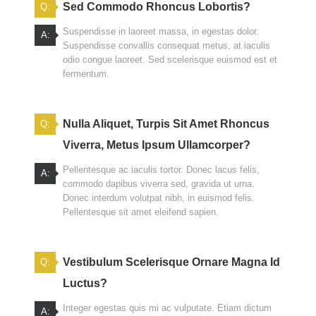
Sed Commodo Rhoncus Lobortis?
Q:
Suspendisse in laoreet massa, in egestas dolor.
A:
Suspendisse convallis consequat metus, at iaculis
odio congue laoreet. Sed scelerisque euismod est et
fermentum.
Nulla Aliquet, Turpis Sit Amet Rhoncus
Q:
Viverra, Metus Ipsum Ullamcorper?
Pellentesque ac iaculis tortor. Donec lacus felis,
A:
commodo dapibus viverra sed, gravida ut urna.
Donec interdum volutpat nibh, in euismod felis.
Pellentesque sit amet eleifend sapien.
Vestibulum Scelerisque Ornare Magna Id
Q:
Luctus?
Integer egestas quis mi ac vulputate. Etiam dictum
A: