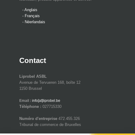
- Anglais
- Français
- Néerlandais
Contact
Liprobel ASBL
Avenue de Tervueren 168, boîte 12
1150 Brussel
Email :
info[at]liprobel.be
Téléphone :
027715330
Numéro d'entreprise
472.455.326
Tribunal de commerce de Bruxelles