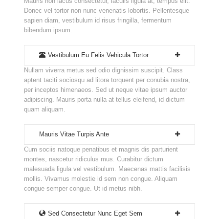
Mauris non lacus consectetur, iaculis ligula at, tempus elit.
Donec vel tortor non nunc venenatis lobortis. Pellentesque
sapien diam, vestibulum id risus fringilla, fermentum
bibendum ipsum.
Vestibulum Eu Felis Vehicula Tortor
Nullam viverra metus sed odio dignissim suscipit. Class
aptent taciti sociosqu ad litora torquent per conubia nostra,
per inceptos himenaeos. Sed ut neque vitae ipsum auctor
adipiscing. Mauris porta nulla at tellus eleifend, id dictum
quam aliquam.
Mauris Vitae Turpis Ante
Cum sociis natoque penatibus et magnis dis parturient
montes, nascetur ridiculus mus. Curabitur dictum
malesuada ligula vel vestibulum. Maecenas mattis facilisis
mollis. Vivamus molestie id sem non congue. Aliquam
congue semper congue. Ut id metus nibh.
Sed Consectetur Nunc Eget Sem