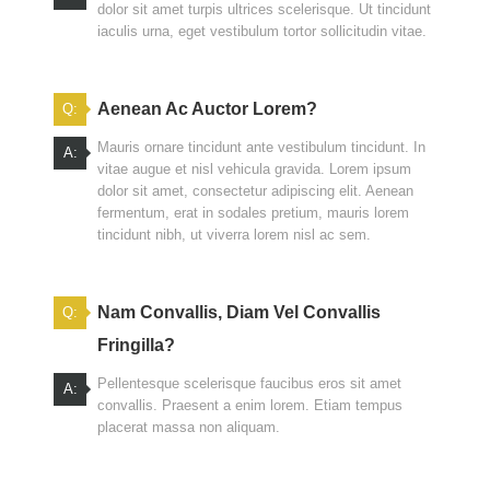
dolor sit amet turpis ultrices scelerisque. Ut tincidunt
iaculis urna, eget vestibulum tortor sollicitudin vitae.
Aenean Ac Auctor Lorem?
Q:
Mauris ornare tincidunt ante vestibulum tincidunt. In
A:
vitae augue et nisl vehicula gravida. Lorem ipsum
dolor sit amet, consectetur adipiscing elit. Aenean
fermentum, erat in sodales pretium, mauris lorem
tincidunt nibh, ut viverra lorem nisl ac sem.
Nam Convallis, Diam Vel Convallis
Q:
Fringilla?
Pellentesque scelerisque faucibus eros sit amet
A:
convallis. Praesent a enim lorem. Etiam tempus
placerat massa non aliquam.