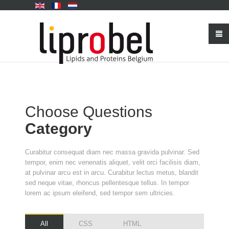
Choose Questions
Category
Curabitur consequat diam nec massa gravida pulvinar. Sed
tempor, enim nec venenatis aliquet, velit orci facilisis diam,
at pulvinar arcu est in arcu. Curabitur lectus metus, blandit
sed neque vitae, rhoncus pellentesque tellus. In tempor
lorem ac ipsum eleifend, sed tempor sem ultricies.
All
CSS
HTML