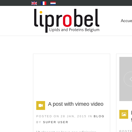
Accue
A post with vimeo video
POSTED ON 28 JAN, 2015 IN
BLOG
BY
SUPER USER
POSTE