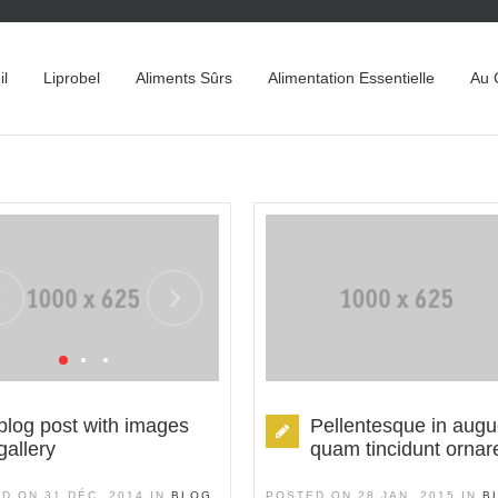
il
Liprobel
Aliments Sûrs
Alimentation Essentielle
Au 
blog post with images
Pellentesque in augu
gallery
quam tincidunt ornar
D ON 31 DÉC, 2014 IN
BLOG
POSTED ON 28 JAN, 2015 IN
B