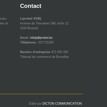
Contact
isses,
Liprobel ASBL
tes et
Avenue de Tervueren 168, boîte 12
1150 Brussel
Email :
info[at]liprobel.be
Téléphone :
027715330
Numéro d'entreprise
472.455.326
Tribunal de commerce de Bruxelles
Édité par
DICTON COMMUNICATION
.