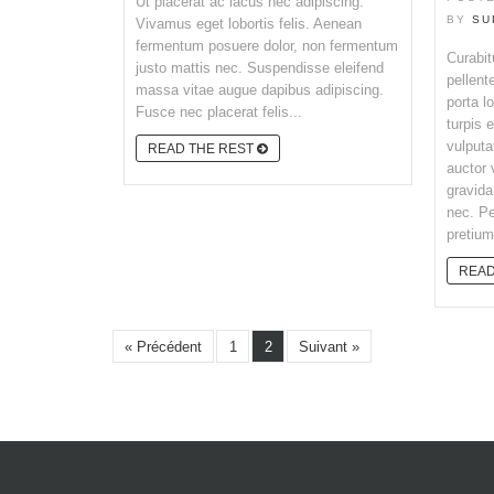
Ut placerat ac lacus nec adipiscing.
BY
SU
Vivamus eget lobortis felis. Aenean
fermentum posuere dolor, non fermentum
Curabit
justo mattis nec. Suspendisse eleifend
pellent
massa vitae augue dapibus adipiscing.
porta l
Fusce nec placerat felis...
turpis 
vulputa
READ THE REST
auctor 
gravida
nec. Pe
pretium
READ
« Précédent
1
2
Suivant »