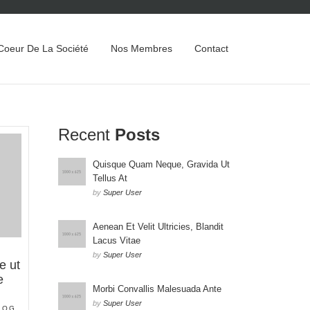
Coeur De La Société
Nos Membres
Contact
Recent
Posts
Quisque Quam Neque, Gravida Ut
Tellus At
by
Super User
Aenean Et Velit Ultricies, Blandit
Lacus Vitae
by
Super User
e ut
e
Morbi Convallis Malesuada Ante
by
Super User
LOG