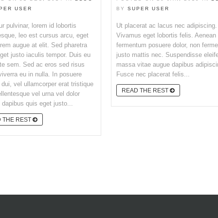
PER USER
BY
SUPER USER
ur pulvinar, lorem id lobortis
Ut placerat ac lacus nec adipiscing.
esque, leo est cursus arcu, eget
Vivamus eget lobortis felis. Aenean
orem augue at elit. Sed pharetra
fermentum posuere dolor, non ferm
eget justo iaculis tempor. Duis eu
justo mattis nec. Suspendisse eleif
te sem. Sed ac eros sed risus
massa vitae augue dapibus adipisci
viverra eu in nulla. In posuere
Fusce nec placerat felis...
 dui, vel ullamcorper erat tristique
READ THE REST
llentesque vel urna vel dolor
 dapibus quis eget justo...
 THE REST