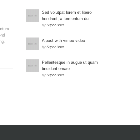
Sed volutpat lorem et libero
hendrerit, a fermentum dui
by
Super User
entum
end
A post with vimeo video
ng.
by
Super User
Pellentesque in augue ut quam
tincidunt ornare
by
Super User