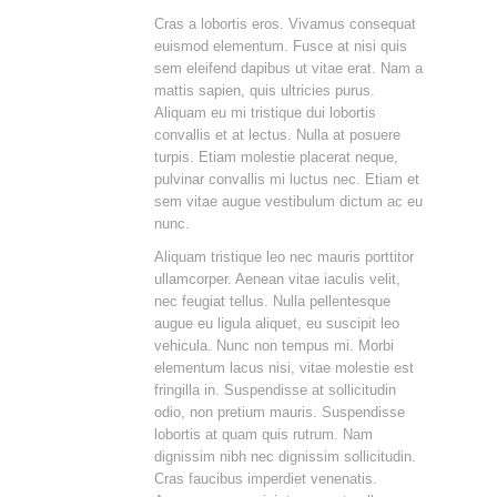
Cras a lobortis eros. Vivamus consequat
euismod elementum. Fusce at nisi quis
sem eleifend dapibus ut vitae erat. Nam a
mattis sapien, quis ultricies purus.
Aliquam eu mi tristique dui lobortis
convallis et at lectus. Nulla at posuere
turpis. Etiam molestie placerat neque,
pulvinar convallis mi luctus nec. Etiam et
sem vitae augue vestibulum dictum ac eu
nunc.
Aliquam tristique leo nec mauris porttitor
ullamcorper. Aenean vitae iaculis velit,
nec feugiat tellus. Nulla pellentesque
augue eu ligula aliquet, eu suscipit leo
vehicula. Nunc non tempus mi. Morbi
elementum lacus nisi, vitae molestie est
fringilla in. Suspendisse at sollicitudin
odio, non pretium mauris. Suspendisse
lobortis at quam quis rutrum. Nam
dignissim nibh nec dignissim sollicitudin.
Cras faucibus imperdiet venenatis.