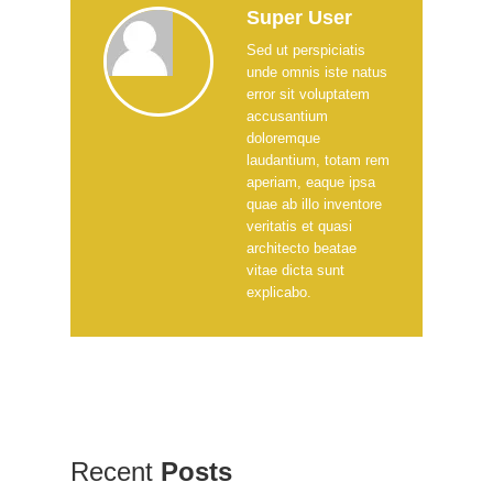
Super User
Sed ut perspiciatis
unde omnis iste natus
error sit voluptatem
accusantium
doloremque
laudantium, totam rem
aperiam, eaque ipsa
quae ab illo inventore
veritatis et quasi
architecto beatae
vitae dicta sunt
explicabo.
Recent
Posts