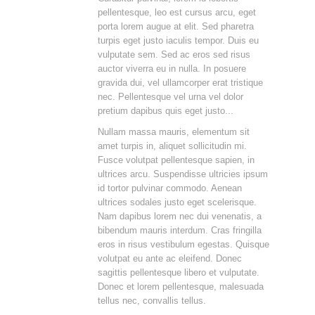
pellentesque, leo est cursus arcu, eget
porta lorem augue at elit. Sed pharetra
turpis eget justo iaculis tempor. Duis eu
vulputate sem. Sed ac eros sed risus
auctor viverra eu in nulla. In posuere
gravida dui, vel ullamcorper erat tristique
nec. Pellentesque vel urna vel dolor
pretium dapibus quis eget justo...
Nullam massa mauris, elementum sit
amet turpis in, aliquet sollicitudin mi.
Fusce volutpat pellentesque sapien, in
ultrices arcu. Suspendisse ultricies ipsum
id tortor pulvinar commodo. Aenean
ultrices sodales justo eget scelerisque.
Nam dapibus lorem nec dui venenatis, a
bibendum mauris interdum. Cras fringilla
eros in risus vestibulum egestas. Quisque
volutpat eu ante ac eleifend. Donec
sagittis pellentesque libero et vulputate.
Donec et lorem pellentesque, malesuada
tellus nec, convallis tellus.