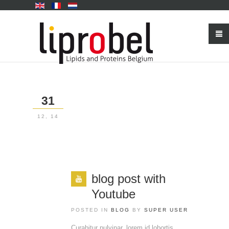
31
12, 14
blog post with
Youtube
POSTED IN
BLOG
BY
SUPER USER
Curabitur pulvinar, lorem id lobortis